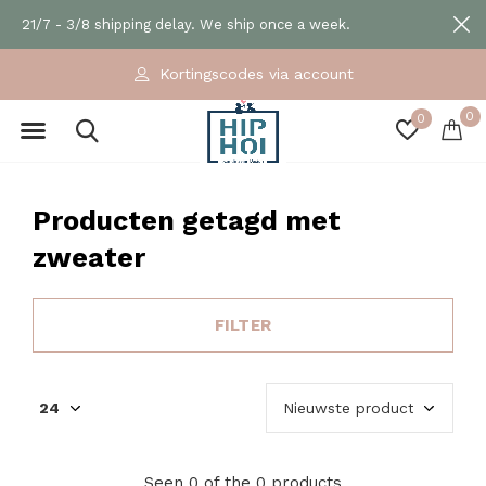
21/7 - 3/8 shipping delay. We ship once a week.
Kortingscodes via account
0
0
Producten getagd met
zweater
FILTER
Seen 0 of the 0 products