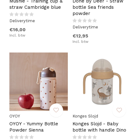
Mushie - Training cup &
Done By Deer - Straw
straw Cambridge blue
bottle Sea friends
powder
Deliverytime
Deliverytime
€16,00
Incl. btw
€12,95
Incl. btw
OYOY
Konges Slojd
OYOY - Yummy Bottle
Konges Slojd - Baby
Powder Sienna
bottle with handle Dino