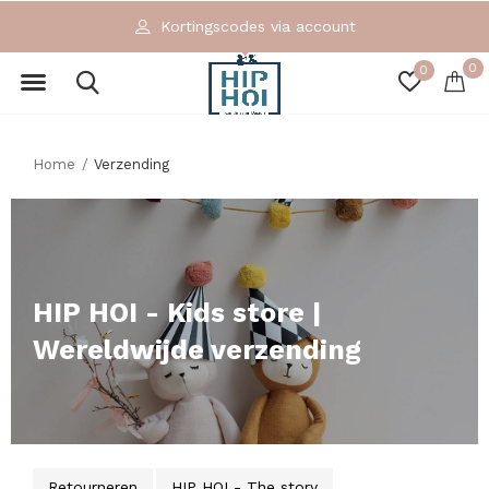
scodes via account
Exclusieve 
0
0
Home
Verzending
HIP HOI - Kids store |
Wereldwijde verzending
Retourneren
HIP HOI - The story