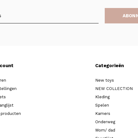
ABON
ccount
Categorieën
ren
New toys
tellingen
NEW COLLECTION
kets
Kleding
anglijst
Spelen
k producten
Kamers
Onderweg
Mom/ dad