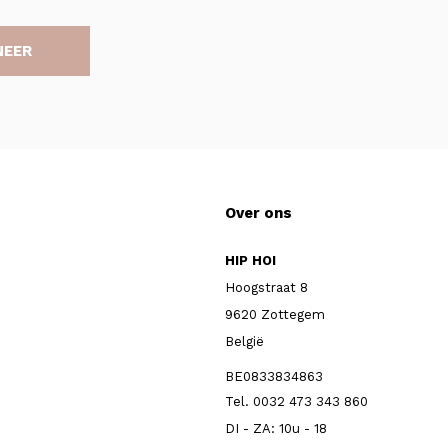
NEER
Over ons
HIP HOI
Hoogstraat 8
9620 Zottegem
België
BE0833834863
Tel. 0032 473 343 860
DI - ZA: 10u - 18