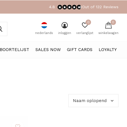
4.8
Out of 132 Reviews
0
0
nederlands
inloggen
verlanglijst
winkelwagen
BOORTELIJST
SALES NOW
GIFT CARDS
LOYALTY