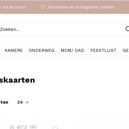
 via account
Exclusieve en ecologische merken
KAMERS
ONDERWEG
MOM/ DAD
FEESTLIJST
GE
skaarten
cten