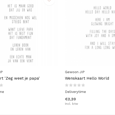
IP
Gewoon JIP
t 'Zeg weet je papa'
Wenskaart Hello World
ime
Deliverytime
€2,20
Incl. btw