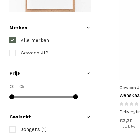
Merken
Alle merken
Gewoon JIP
Prijs
€0
-
€5
Gewoon J
Wenskaar
Deliveryt
Geslacht
€2,20
Incl. btw
Jongens
(1)