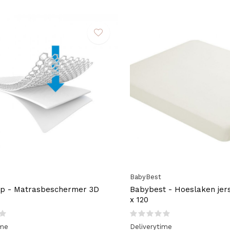
BabyBest
ep - Matrasbeschermer 3D
Babybest - Hoeslaken jers
x 120
ime
Deliverytime