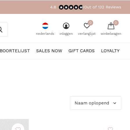
4.8
Out of 132 Reviews
0
0
nederlands
inloggen
verlanglijst
winkelwagen
BOORTELIJST
SALES NOW
GIFT CARDS
LOYALTY