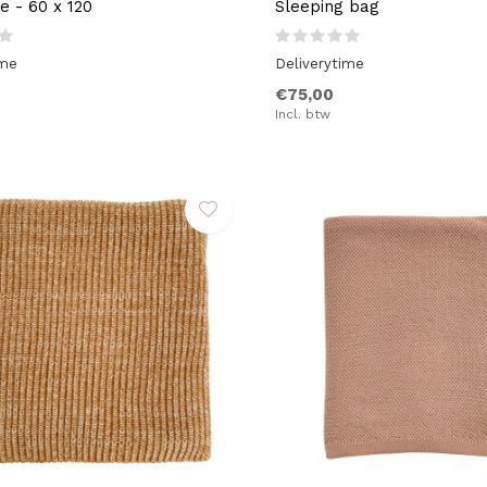
e - 60 x 120
Sleeping bag
ime
Deliverytime
€75,00
Incl. btw