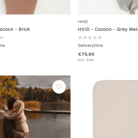
HVID
ocoon - Brick
HVID - Cocoon - Grey Me
ime
Deliverytime
€75,95
Incl. btw