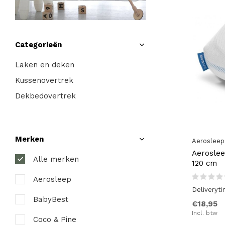
Categorieën
Laken en deken
Kussenovertrek
Dekbedovertrek
Merken
Aerosleep
Aeroslee
Alle merken
120 cm
Aerosleep
Deliveryt
BabyBest
€18,95
Incl. btw
Coco & Pine