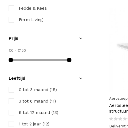
Fedde & Kees
Ferm Living
HVID
Prijs
Jollein
€0
-
€150
Liewood
Mies & Co
Mister Fly
Leeftijd
Nanami
0 tot 3 maand
(15)
Aerosleep
Ooh Noo
3 tot 6 maand
(11)
Aerosle
Puckababy
structuur
6 tot 12 maand
(13)
Timboo
1 tot 2 jaar
(12)
Deliveryt