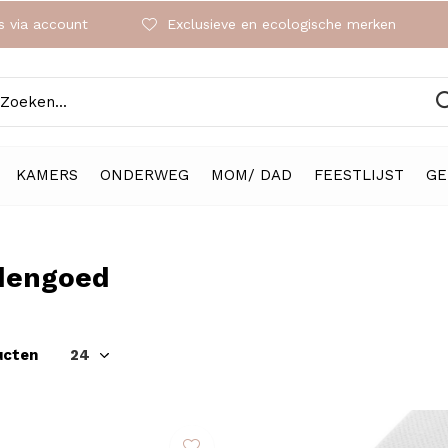
 via account
Exclusieve en ecologische merken
KAMERS
ONDERWEG
MOM/ DAD
FEESTLIJST
GE
dengoed
ucten