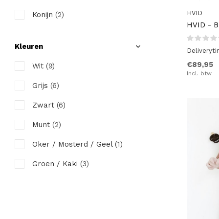
92 tot 98
(1)
HVID
Konijn
(2)
98 tot 104
(1)
HVID - B
104 tot 110
(1)
Kleuren
Deliveryt
110 tot 116
(1)
€89,95
Wit
(9)
Incl. btw
Grijs
(6)
Zwart
(6)
Munt
(2)
Oker / Mosterd / Geel
(1)
Groen / Kaki
(3)
Bruin / Roest
(2)
Rood / Bordeau
(2)