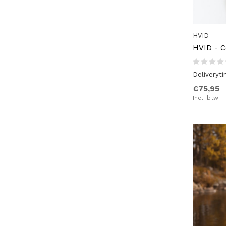
Roze
(6)
HVID
HVID - C
Deliveryt
€75,95
Incl. btw