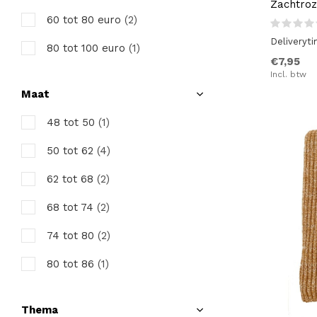
Zachtroz
60 tot 80 euro
(2)
Deliveryt
80 tot 100 euro
(1)
€7,95
Incl. btw
Maat
48 tot 50
(1)
50 tot 62
(4)
62 tot 68
(2)
68 tot 74
(2)
74 tot 80
(2)
80 tot 86
(1)
86 tot 92
(2)
Thema