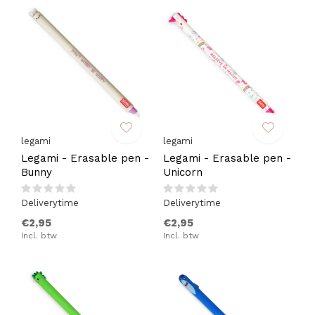
legami
legami
Legami - Erasable pen -
Legami - Erasable pen -
Bunny
Unicorn
Deliverytime
Deliverytime
€2,95
€2,95
Incl. btw
Incl. btw