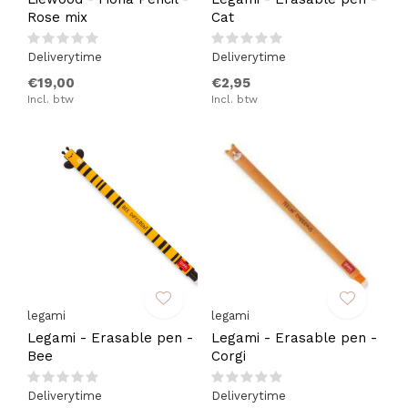
Rose mix
Cat
Deliverytime
Deliverytime
€19,00
€2,95
Incl. btw
Incl. btw
legami
legami
Legami - Erasable pen -
Legami - Erasable pen -
Bee
Corgi
Deliverytime
Deliverytime