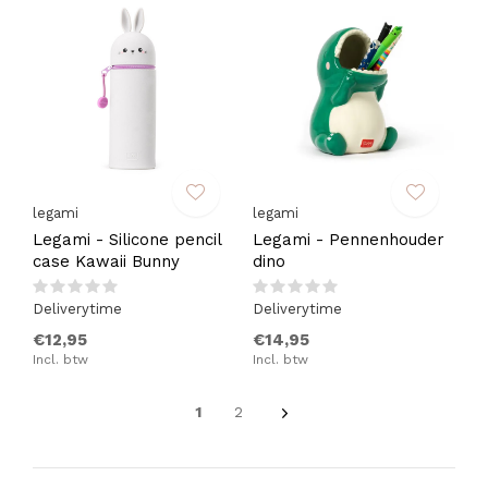
legami
legami
Legami - Silicone pencil
Legami - Pennenhouder
case Kawaii Bunny
dino
Deliverytime
Deliverytime
€12,95
€14,95
Incl. btw
Incl. btw
1
2