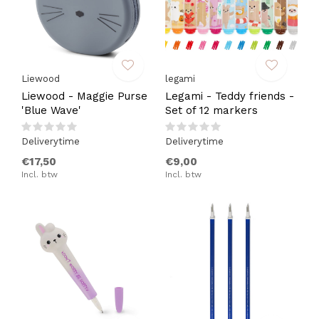
Liewood
legami
Liewood - Maggie Purse
Legami - Teddy friends -
'Blue Wave'
Set of 12 markers
Deliverytime
Deliverytime
€17,50
€9,00
Incl. btw
Incl. btw