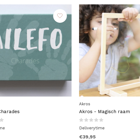
Akros
 Charades
Akros - Magisch raam
ime
Deliverytime
€39,95