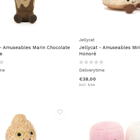
Jellycat
 - Amuseables Marin Chocolate
Jellycat - Amuseables Miri
e
Honoré
ime
Deliverytime
€38,00
Incl. btw