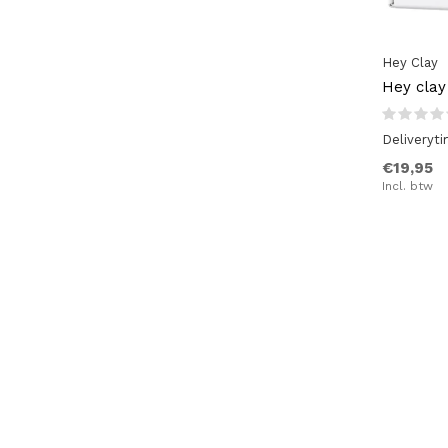
Bruin / Roest
(4)
Hey Clay
Rood / Bordeau
(5)
Hey clay
Paars / Lila
(2)
Deliveryt
Roze
(9)
€19,95
Incl. btw
Naturel (hout)
(11)