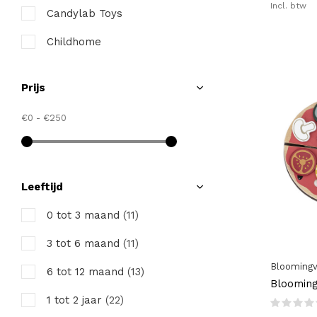
Incl. btw
Candylab Toys
Childhome
Design Letters
Prijs
Ferm Living
€0
-
€250
Half Toys
Hey Clay
Janod
Leeftijd
Jellycat
0 tot 3 maand
(11)
Kids Concept
3 tot 6 maand
(11)
Bloomingv
Kidywolf
6 tot 12 maand
(13)
Bloomingv
Konges Slojd
1 tot 2 jaar
(22)