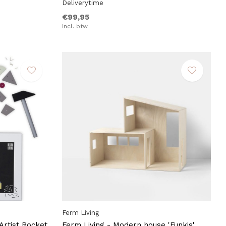
Deliverytime
€99,95
Incl. btw
Ferm Living
rtist Rocket
Ferm Living - Modern house 'Funkis'