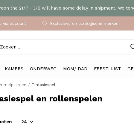
en the 21/7 - 3/8 will have some delay in shipment. We tend
 via account
Exclusieve en ecologische merken
KAMERS
ONDERWEG
MOM/ DAD
FEESTLIJST
GE
ommelpaarden
Fantasiespel
asiespel en rollenspelen
ucten