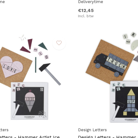
ime
Deliverytime
€12,45
Incl. btw
tters
Design Letters
etters - Hammer Artist Ice
Design Letters - Hammer A