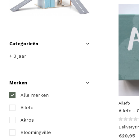
Categorieën
+ 3 jaar
Merken
Alle merken
Ailefo
Ailefo
Ailefo -
Akros
Deliveryt
Bloomingville
€20,95