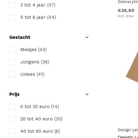
Deliveryt
Liewood
3 tot 4 jaar
(47)
€36,90
Little Dutch
Incl. btw
5 tot 6 jaar
(44)
Maileg
7 tot 8 jaar
(44)
Geslacht
Olli & Ella
9 tot 10 jaar
(25)
Meisjes
(43)
Ooh Noo
11 tot 12 jaar
(6)
Jongens
(36)
Plan Toys
Unisex
(41)
Tender Leaf
Waytoplay
Prijs
0 tot 20 euro
(14)
20 tot 40 euro
(30)
Design Le
40 tot 60 euro
(6)
Design L