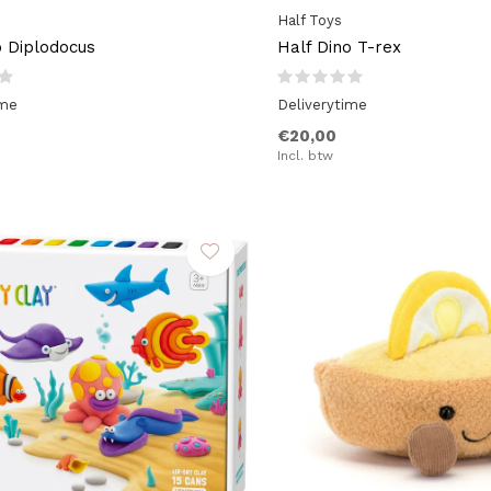
Half Toys
o Diplodocus
Half Dino T-rex
ime
Deliverytime
€20,00
Incl. btw