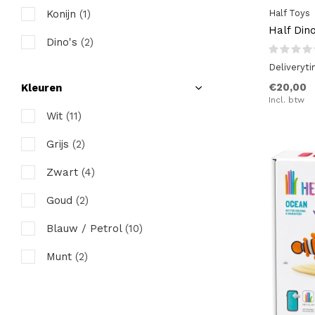
Half Toys
Konijn
(1)
Half Din
Dino's
(2)
Deliveryt
€20,00
Kleuren
Incl. btw
Wit
(11)
Grijs
(2)
Zwart
(4)
Goud
(2)
Blauw / Petrol
(10)
Munt
(2)
Oker / Mosterd / Geel
(5)
Groen / Kaki
(3)