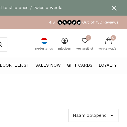
 to ship once / twice a week.
4.8
Out of 132 Reviews
0
0
nederlands
inloggen
verlanglijst
winkelwagen
BOORTELIJST
SALES NOW
GIFT CARDS
LOYALTY