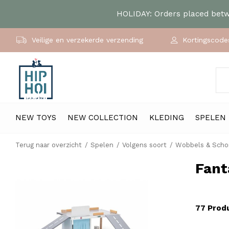
HOLIDAY: Orders placed betwe
Veilige en verzekerde verzending
Kortingscodes
NEW TOYS
NEW COLLECTION
KLEDING
SPELEN
Terug naar overzicht
Spelen
Volgens soort
Wobbels & Sch
Fant
77 Prod