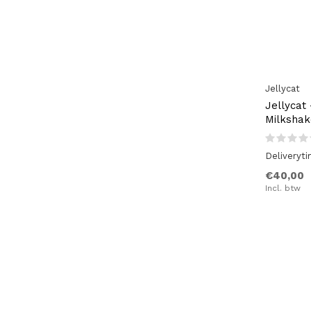
Jellycat
Jellycat
Milkshak
Deliveryt
€40,00
Incl. btw