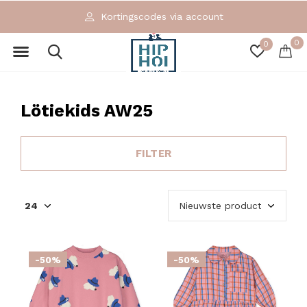
Kortingscodes via account
0
0
Lötiekids AW25
FILTER
-50%
-50%