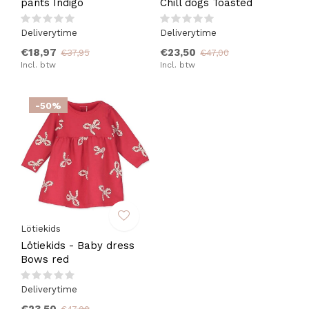
pants Indigo
Chill dogs Toasted
Deliverytime
Deliverytime
€18,97
€23,50
€37,95
€47,00
Incl. btw
Incl. btw
-50%
Lötiekids
Lötiekids - Baby dress
Bows red
Deliverytime