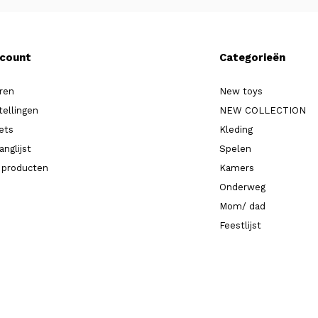
ccount
Categorieën
ren
New toys
tellingen
NEW COLLECTION
kets
Kleding
anglijst
Spelen
k producten
Kamers
Onderweg
Mom/ dad
Feestlijst