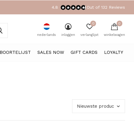
4.8
Out of 132 Reviews
0
0
nederlands
inloggen
verlanglijst
winkelwagen
BOORTELIJST
SALES NOW
GIFT CARDS
LOYALTY