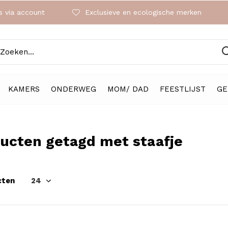
 via account
Exclusieve en ecologische merken
KAMERS
ONDERWEG
MOM/ DAD
FEESTLIJST
GE
ucten getagd met staafje
cten