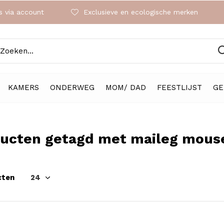
 via account
Exclusieve en ecologische merken
KAMERS
ONDERWEG
MOM/ DAD
FEESTLIJST
GE
ucten getagd met maileg mous
cten