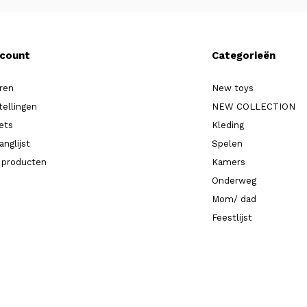
ccount
Categorieën
ren
New toys
tellingen
NEW COLLECTION
kets
Kleding
anglijst
Spelen
k producten
Kamers
Onderweg
Mom/ dad
Feestlijst