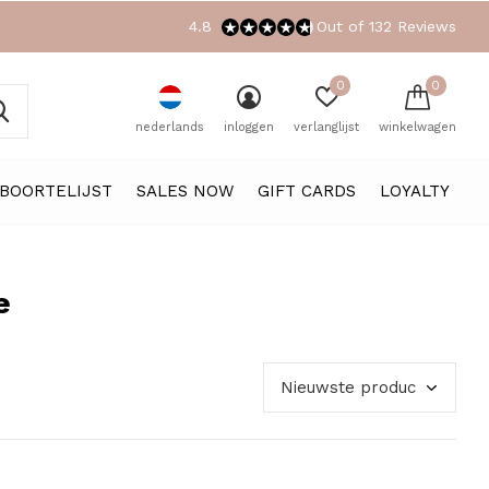
4.8
Out of 132 Reviews
0
0
nederlands
inloggen
verlanglijst
winkelwagen
BOORTELIJST
SALES NOW
GIFT CARDS
LOYALTY
e