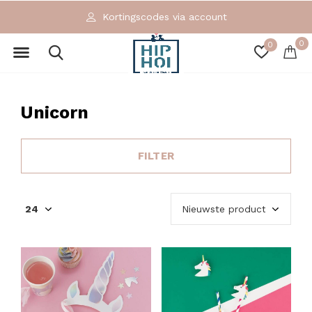
Kortingscodes via account
0
0
Unicorn
FILTER