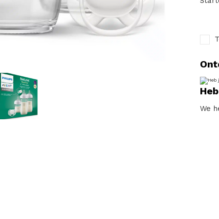
Start
T
Ont
Heb
We he