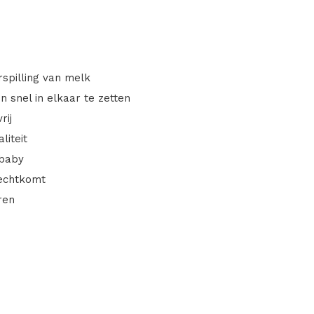
spilling van melk
 snel in elkaar te zetten
rij
liteit
 baby
rechtkomt
ren