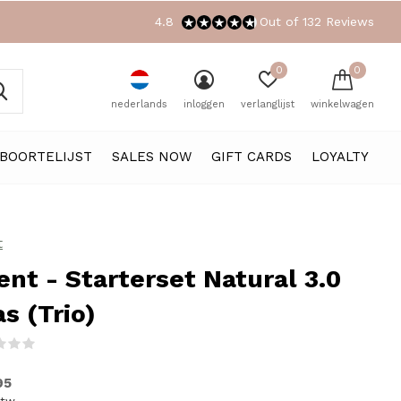
4.8
Out of 132 Reviews
0
0
nederlands
inloggen
verlanglijst
winkelwagen
BOORTELIJST
SALES NOW
GIFT CARDS
LOYALTY
t
ent - Starterset Natural 3.0
as (Trio)
(0)
95