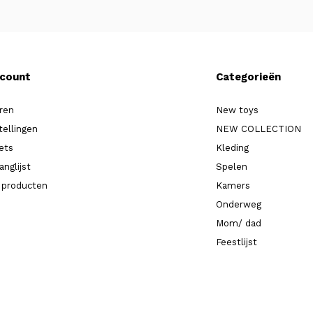
ccount
Categorieën
ren
New toys
tellingen
NEW COLLECTION
kets
Kleding
anglijst
Spelen
k producten
Kamers
Onderweg
Mom/ dad
Feestlijst