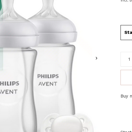
Incl. 
St
Buy n