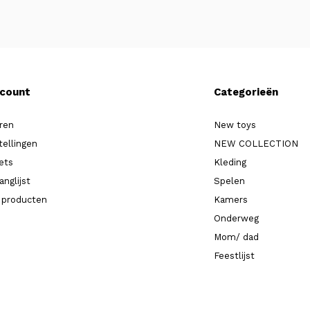
ccount
Categorieën
ren
New toys
tellingen
NEW COLLECTION
kets
Kleding
anglijst
Spelen
k producten
Kamers
Onderweg
Mom/ dad
Feestlijst