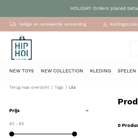
HOLIDAY: Orders placed betwe
Veilige en verzekerde verzending
Kortingscodes
NEW TOYS
NEW COLLECTION
KLEDING
SPELEN
Terug naar overzicht
Tags
Lila
Prod
Prijs
€0
-
€5
0 Produ