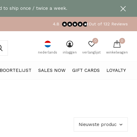
 to ship once / twice a week.
4.8
Out of 132 Reviews
0
0
nederlands
inloggen
verlanglijst
winkelwagen
BOORTELIJST
SALES NOW
GIFT CARDS
LOYALTY