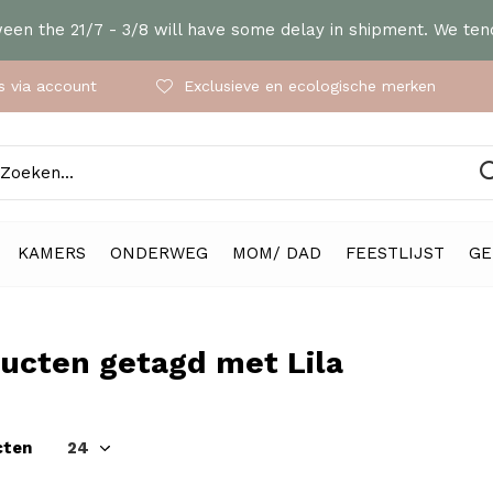
en the 21/7 - 3/8 will have some delay in shipment. We tend
 via account
Exclusieve en ecologische merken
KAMERS
ONDERWEG
MOM/ DAD
FEESTLIJST
GE
ucten getagd met Lila
cten