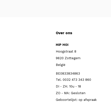
Over ons
HIP HOI
Hoogstraat 8
9620 Zottegem
België
BE0833834863
Tel. 0032 473 343 860
DI - ZA: 10u - 18
ZO - MA: Gesloten
Geboortelijst: op afspraak