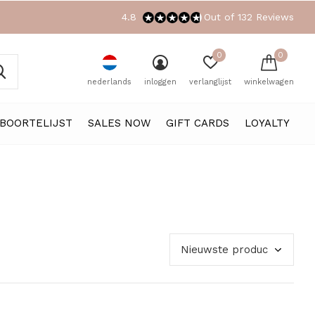
4.8
Out of 132 Reviews
0
0
nederlands
inloggen
verlanglijst
winkelwagen
BOORTELIJST
SALES NOW
GIFT CARDS
LOYALTY