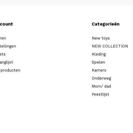
ccount
Categorieën
ren
New toys
tellingen
NEW COLLECTION
kets
Kleding
anglijst
Spelen
k producten
Kamers
Onderweg
Mom/ dad
Feestlijst