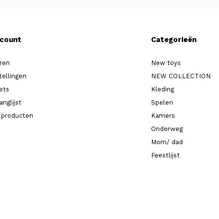
ccount
Categorieën
ren
New toys
tellingen
NEW COLLECTION
kets
Kleding
anglijst
Spelen
k producten
Kamers
Onderweg
Mom/ dad
Feestlijst