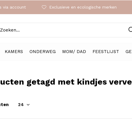
 via account
Exclusieve en ecologische merken
KAMERS
ONDERWEG
MOM/ DAD
FEESTLIJST
GE
ucten getagd met kindjes verv
cten