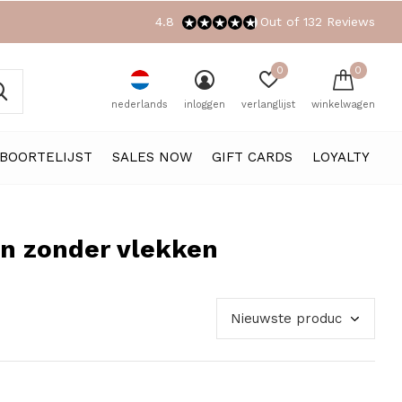
4.8
Out of 132 Reviews
0
0
nederlands
inloggen
verlanglijst
winkelwagen
BOORTELIJST
SALES NOW
GIFT CARDS
LOYALTY
en zonder vlekken