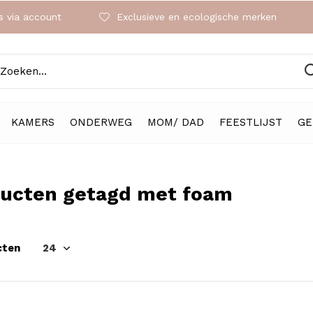
 via account
Exclusieve en ecologische merken
KAMERS
ONDERWEG
MOM/ DAD
FEESTLIJST
GE
ucten getagd met foam
cten