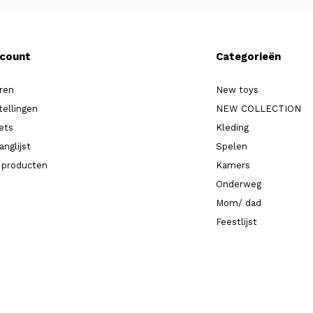
ccount
Categorieën
ren
New toys
tellingen
NEW COLLECTION
kets
Kleding
anglijst
Spelen
k producten
Kamers
Onderweg
Mom/ dad
Feestlijst