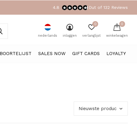
4.8
Out of 132 Reviews
0
0
nederlands
inloggen
verlanglijst
winkelwagen
BOORTELIJST
SALES NOW
GIFT CARDS
LOYALTY