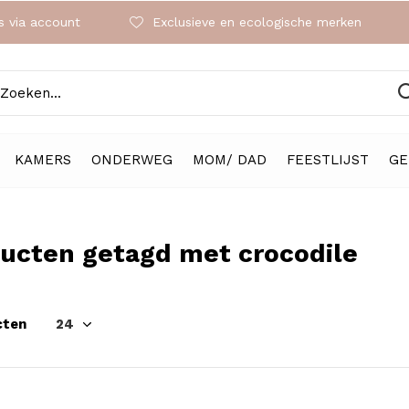
 via account
Exclusieve en ecologische merken
KAMERS
ONDERWEG
MOM/ DAD
FEESTLIJST
GE
ucten getagd met crocodile
cten