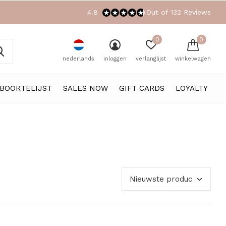
4.8
Out of 132 Reviews
0
0
nederlands
inloggen
verlanglijst
winkelwagen
BOORTELIJST
SALES NOW
GIFT CARDS
LOYALTY