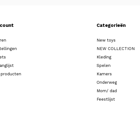
ccount
Categorieën
ren
New toys
tellingen
NEW COLLECTION
kets
Kleding
anglijst
Spelen
k producten
Kamers
Onderweg
Mom/ dad
Feestlijst