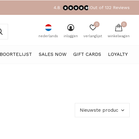
4.8
Out of 132 Reviews
0
0
nederlands
inloggen
verlanglijst
winkelwagen
BOORTELIJST
SALES NOW
GIFT CARDS
LOYALTY