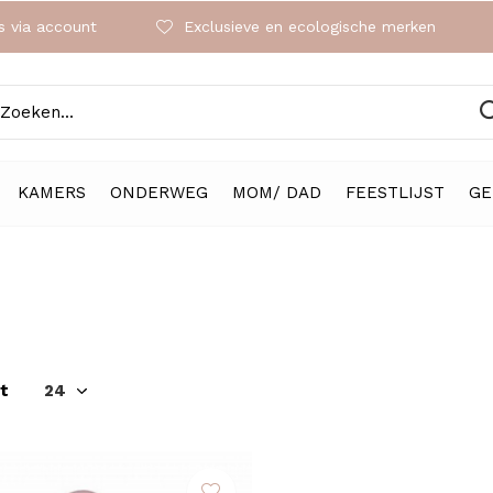
 via account
Exclusieve en ecologische merken
KAMERS
ONDERWEG
MOM/ DAD
FEESTLIJST
GE
u
t