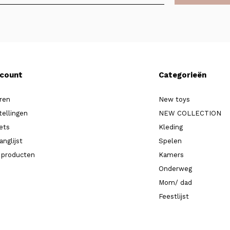
ccount
Categorieën
ren
New toys
tellingen
NEW COLLECTION
kets
Kleding
anglijst
Spelen
k producten
Kamers
Onderweg
Mom/ dad
Feestlijst