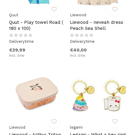
Quut
Liewood
Quut - Play towel Road (
Liewood - neveah dress
180 x 100)
Peach Sea Shell
Deliverytime
Deliverytime
€29,99
€40,00
Incl. btw
Incl. btw
Liewood
legami
Liewood - Arthur Tritan
Legami - What a key ring