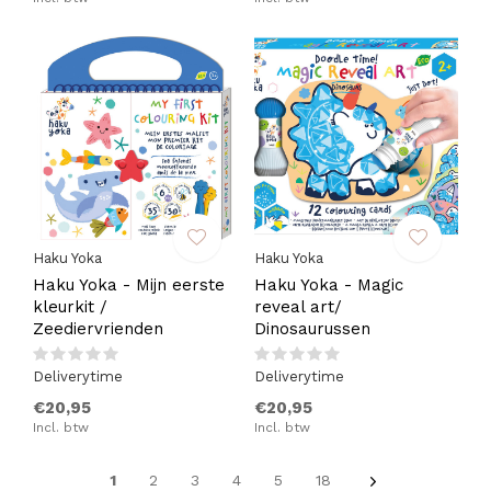
Haku Yoka
Haku Yoka
Haku Yoka - Mijn eerste
Haku Yoka - Magic
kleurkit /
reveal art/
Zeediervrienden
Dinosaurussen
Deliverytime
Deliverytime
€20,95
€20,95
Incl. btw
Incl. btw
1
2
3
4
5
18