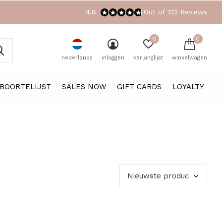
4.8
Out of 132 Reviews
0
0
nederlands
inloggen
verlanglijst
winkelwagen
BOORTELIJST
SALES NOW
GIFT CARDS
LOYALTY