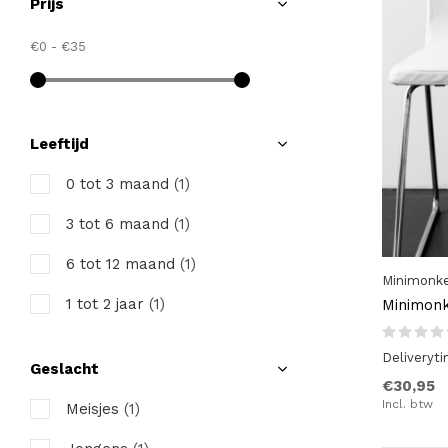
Prijs
€0
-
€35
Leeftijd
0 tot 3 maand
(1)
3 tot 6 maand
(1)
6 tot 12 maand
(1)
Minimonk
1 tot 2 jaar
(1)
Minimonk
Deliveryt
Geslacht
€30,95
Incl. btw
Meisjes
(1)