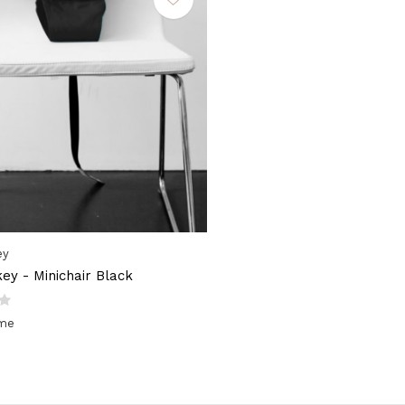
ey
ey - Minichair Black
ime