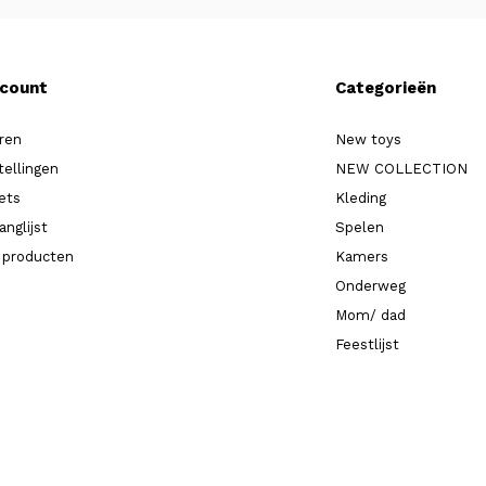
ccount
Categorieën
ren
New toys
tellingen
NEW COLLECTION
kets
Kleding
anglijst
Spelen
k producten
Kamers
Onderweg
Mom/ dad
Feestlijst