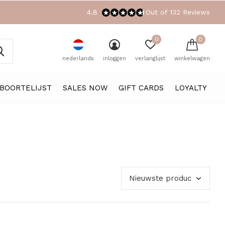
4.8
Out of 132 Reviews
0
0
nederlands
inloggen
verlanglijst
winkelwagen
BOORTELIJST
SALES NOW
GIFT CARDS
LOYALTY