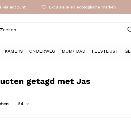
 via account
Exclusieve en ecologische merken
KAMERS
ONDERWEG
MOM/ DAD
FEESTLIJST
GE
ucten getagd met Jas
cten