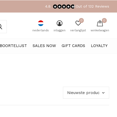
4.8
Out of 132 Reviews
0
0
nederlands
inloggen
verlanglijst
winkelwagen
BOORTELIJST
SALES NOW
GIFT CARDS
LOYALTY