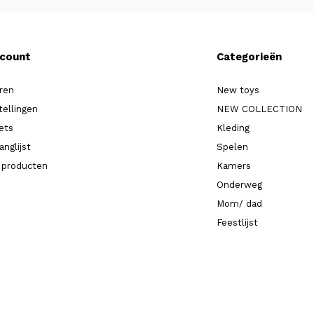
ccount
Categorieën
ren
New toys
tellingen
NEW COLLECTION
kets
Kleding
anglijst
Spelen
k producten
Kamers
Onderweg
Mom/ dad
Feestlijst