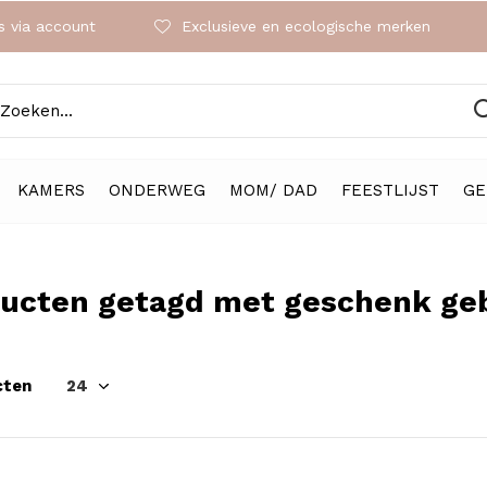
 via account
Exclusieve en ecologische merken
KAMERS
ONDERWEG
MOM/ DAD
FEESTLIJST
GE
ucten getagd met geschenk ge
cten