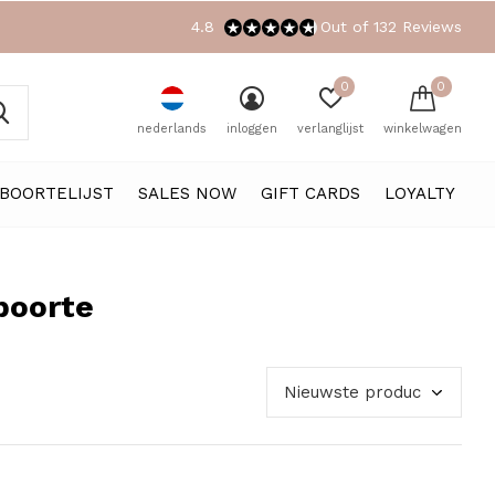
4.8
Out of 132 Reviews
0
0
nederlands
inloggen
verlanglijst
winkelwagen
BOORTELIJST
SALES NOW
GIFT CARDS
LOYALTY
boorte