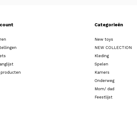
ccount
Categorieën
ren
New toys
tellingen
NEW COLLECTION
kets
Kleding
anglijst
Spelen
k producten
Kamers
Onderweg
Mom/ dad
Feestlijst