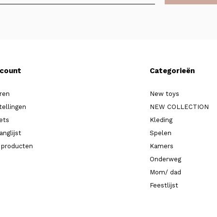
ccount
Categorieën
ren
New toys
tellingen
NEW COLLECTION
kets
Kleding
anglijst
Spelen
k producten
Kamers
Onderweg
Mom/ dad
Feestlijst