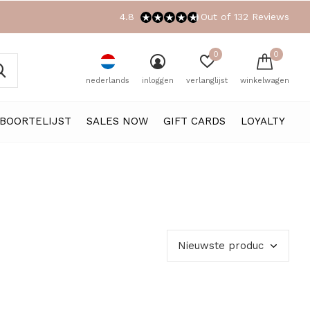
4.8
Out of 132 Reviews
0
0
nederlands
inloggen
verlanglijst
winkelwagen
BOORTELIJST
SALES NOW
GIFT CARDS
LOYALTY