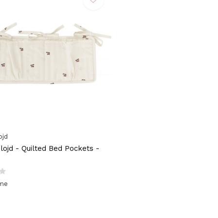
ojd
lojd - Quilted Bed Pockets -
ime