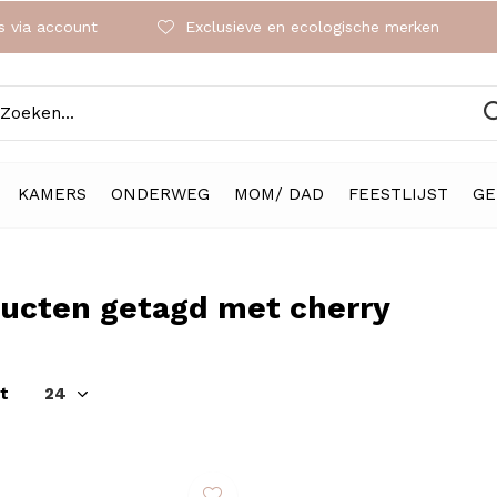
 via account
Exclusieve en ecologische merken
KAMERS
ONDERWEG
MOM/ DAD
FEESTLIJST
GE
ucten getagd met cherry
t