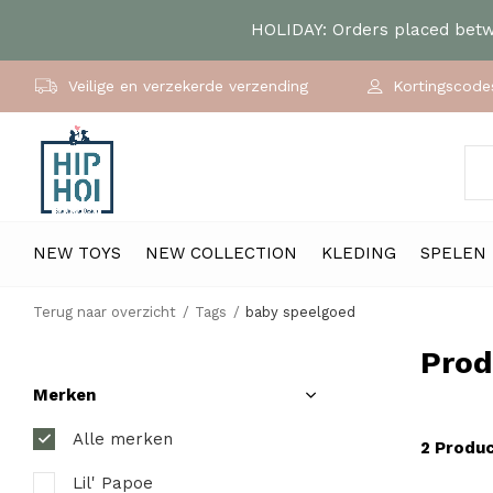
HOLIDAY: Orders placed betwe
Veilige en verzekerde verzending
Kortingscodes
NEW TOYS
NEW COLLECTION
KLEDING
SPELEN
Terug naar overzicht
Tags
baby speelgoed
Prod
Merken
Alle merken
2 Produ
Lil' Papoe