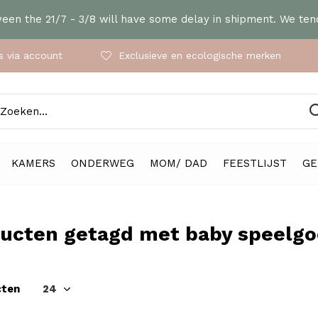
en the 21/7 - 3/8 will have some delay in shipment. We tend
 via account
Exclusieve en ecologische merken
KAMERS
ONDERWEG
MOM/ DAD
FEESTLIJST
GE
ucten getagd met baby speelg
cten