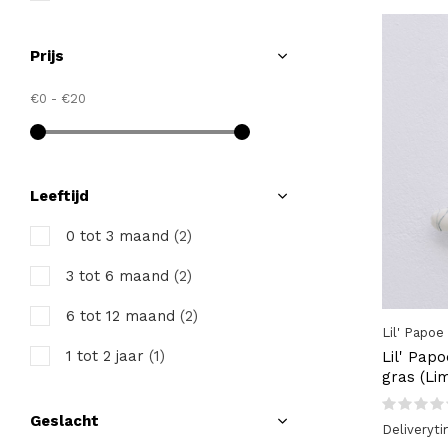
Prijs
€0
-
€20
Leeftijd
0 tot 3 maand
(2)
3 tot 6 maand
(2)
6 tot 12 maand
(2)
Lil' Papoe
1 tot 2 jaar
(1)
Lil' Pap
gras (Lim
Geslacht
Deliveryt