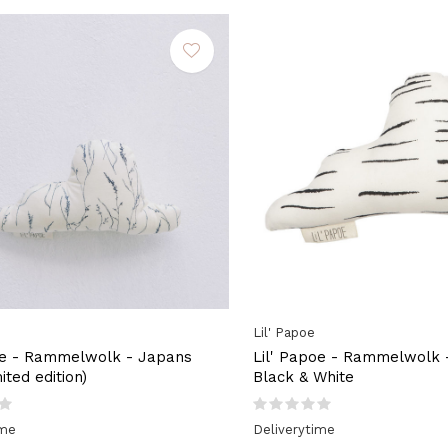
Lil' Papoe
oe - Rammelwolk - Japans
Lil' Papoe - Rammelwolk -
ited edition)
Black & White
ime
Deliverytime