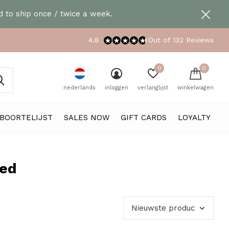
 to ship once / twice a week.
4.8
Out of 132 Reviews
0
0
nederlands
inloggen
verlanglijst
winkelwagen
BOORTELIJST
SALES NOW
GIFT CARDS
LOYALTY
oed