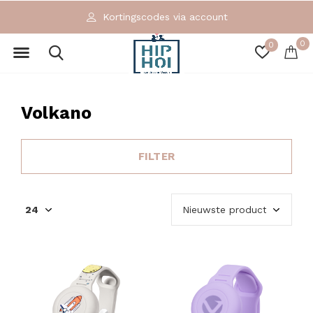
Kortingscodes via account
0
0
Volkano
FILTER