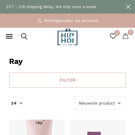
21/7 - 3/8 shipping delay. We ship once a week.
Exclusieve en ecologische merken
0
0
Ray
FILTER