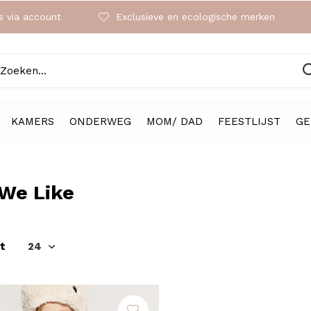
 via account
Exclusieve en ecologische merken
KAMERS
ONDERWEG
MOM/ DAD
FEESTLIJST
GE
We Like
t