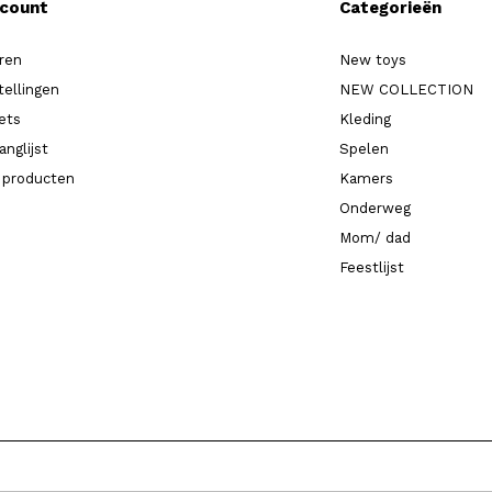
ccount
Categorieën
ren
New toys
tellingen
NEW COLLECTION
kets
Kleding
anglijst
Spelen
k producten
Kamers
Onderweg
Mom/ dad
Feestlijst