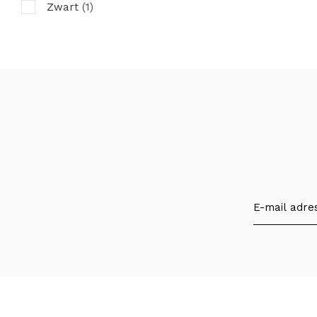
Zwart
(1)
110 tot 116
(1)
116 tot 122
(1)