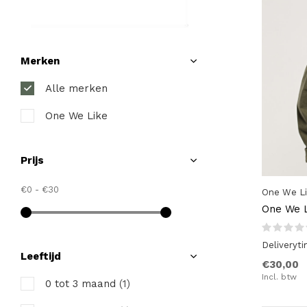
Merken
Alle merken
One We Like
Prijs
€0
-
€30
One We L
One We L
Deliveryt
Leeftijd
€30,00
Incl. btw
0 tot 3 maand
(1)