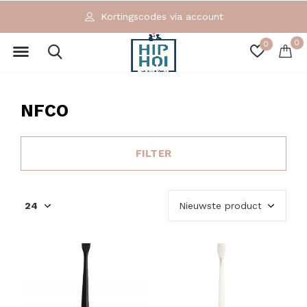
Kortingscodes via account
0
0
NFCO
FILTER