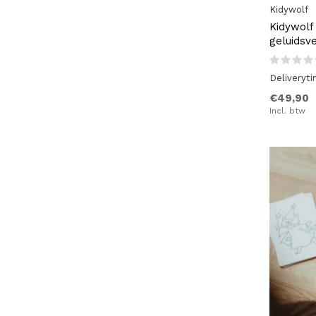
Kidywolf
Roze
(3)
Kidywolf
geluidsv
Deliveryt
€49,90
Incl. btw