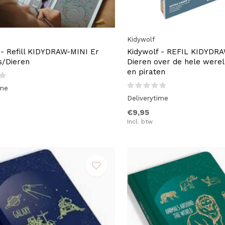
Kidywolf
 - Refill KIDYDRAW-MINI Er
Kidywolf - REFIL KIDYDR
s/Dieren
Dieren over de hele were
en piraten
ime
Deliverytime
€9,95
Incl. btw