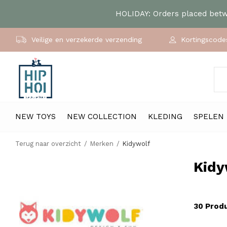
HOLIDAY: Orders placed betwe
Veilige en verzekerde verzending
Kortingscodes
NEW TOYS
NEW COLLECTION
KLEDING
SPELEN
Terug naar overzicht
Merken
Kidywolf
Kidy
30 Prod