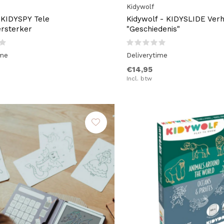
Kidywolf
 KIDYSPY Tele
Kidywolf - KIDYSLIDE Ver
ersterker
"Geschiedenis"
ime
Deliverytime
€14,95
Incl. btw