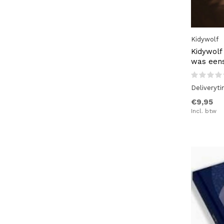
Kidywolf
Kidywolf
was een
Deliveryt
€9,95
Incl. btw