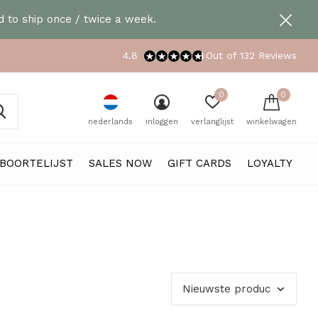
 to ship once / twice a week.
4.8
Out of 132 Reviews
0
0
nederlands
inloggen
verlanglijst
winkelwagen
BOORTELIJST
SALES NOW
GIFT CARDS
LOYALTY