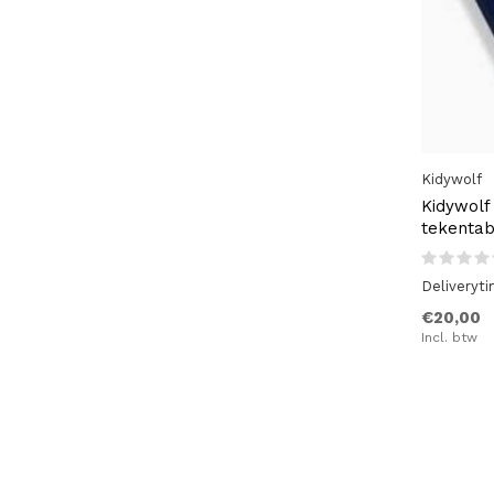
Kidywolf
Kidywolf
tekentab
Deliveryt
€20,00
Incl. btw