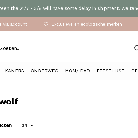
en the 21/7 - 3/8 will have some delay in shipment. We tend
 via account
Exclusieve en ecologische merken
KAMERS
ONDERWEG
MOM/ DAD
FEESTLIJST
GE
wolf
ucten