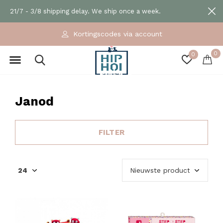
21/7 - 3/8 shipping delay. We ship once a week.
Kortingscodes via account
0
0
Janod
FILTER