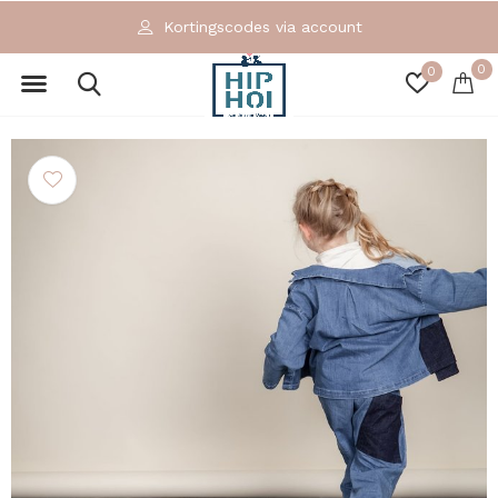
Kortingscodes via account
0
0