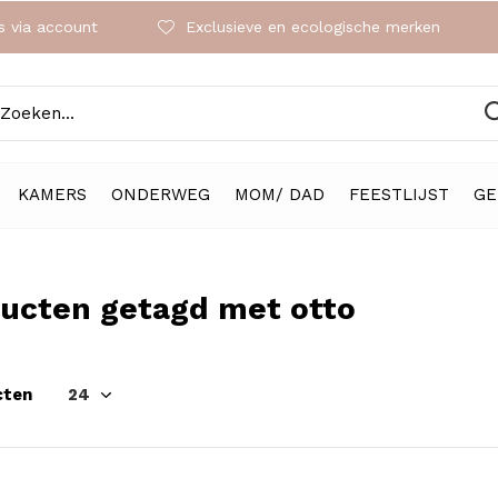
 via account
Exclusieve en ecologische merken
KAMERS
ONDERWEG
MOM/ DAD
FEESTLIJST
GE
ucten getagd met otto
cten