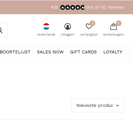
4.8
Out of 132 Reviews
0
0
nederlands
inloggen
verlanglijst
winkelwagen
BOORTELIJST
SALES NOW
GIFT CARDS
LOYALTY