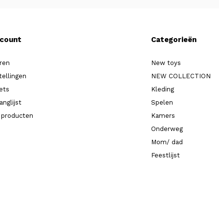
ccount
Categorieën
ren
New toys
tellingen
NEW COLLECTION
kets
Kleding
anglijst
Spelen
k producten
Kamers
Onderweg
Mom/ dad
Feestlijst