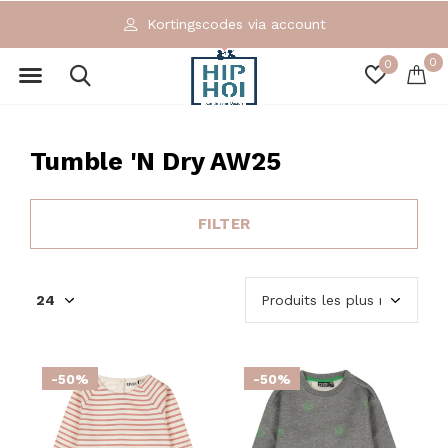
Kortingscodes via account
0
0
Tumble 'N Dry AW25
FILTER
-50%
-50%