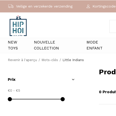
Veilige en verzekerde verzending
Kortingscodes
NEW
NOUVELLE
MODE
TOYS
COLLECTION
ENFANT
Revenir à l'aperçu
Mots-clés
Little Indians
Prod
Prix
€0
-
€5
0 Produi