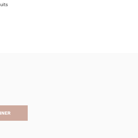
uits
NNER