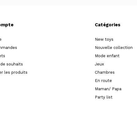
ompte
Catégories
e
New toys
mmandes
Nouvelle collection
ets
Mode enfant
 de souhaits
Jeux
r les produits
Chambres
En route
Maman/ Papa
Party list