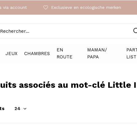
 via account
Exclusieve en ecologische merken
EN
MAMAN/
PAR
JEUX
CHAMBRES
ROUTE
PAPA
LIST
uits associés au mot-clé Little 
ts