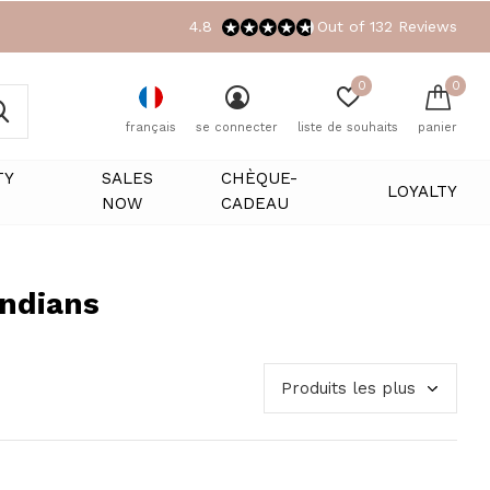
4.8
Out of 132 Reviews
0
0
français
se connecter
liste de souhaits
panier
TY
SALES
CHÈQUE-
LOYALTY
NOW
CADEAU
Indians