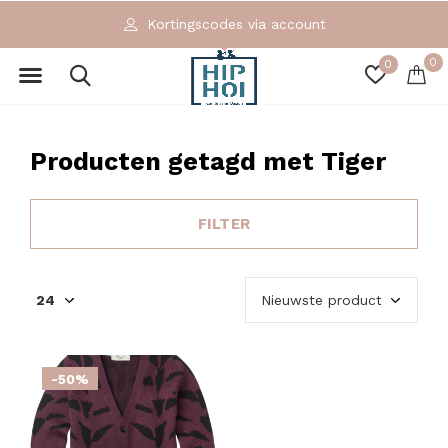
Kortingscodes via account
0
0
Producten getagd met Tiger
FILTER
-50%